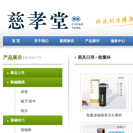
首 页
关于我们
新闻资讯
产品展示
服务中心
产品展示
+ 厨具日用->能量杯
PRODUCTS
新品上市
静磁睡眠
床垫
被子\套件
枕头
能量波磁能茶水分离杯
旋磁动力
旋磁椅